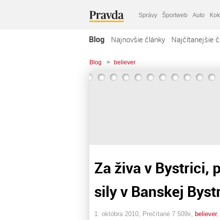
Správy
Športweb
Auto
Kok
Blog
Najnovšie články
Najčítanejšie č
Blog
>
believer
Za živa v Bystrici, 
sily v Banskej Bystr
1. októbra 2010, Prečítané 7 509x,
believer