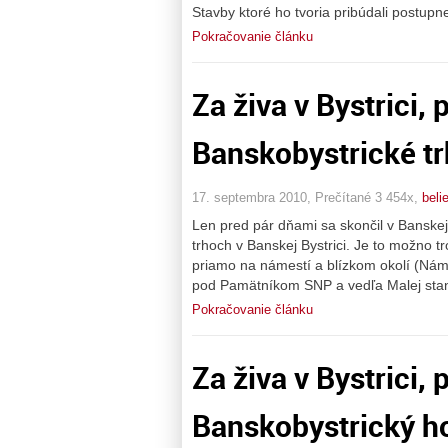
Stavby ktoré ho tvoria pribúdali postupn
Pokračovanie článku
Za živa v Bystrici, 
Banskobystrické tr
17. septembra 2010, Prečítané 3 454x,
beli
Len pred pár dňami sa skončil v Banskej
trhoch v Banskej Bystrici. Je to možno t
priamo na námestí a blízkom okolí (Náme
pod Pamätníkom SNP a vedľa Malej stani
Pokračovanie článku
Za živa v Bystrici, 
Banskobystrický h