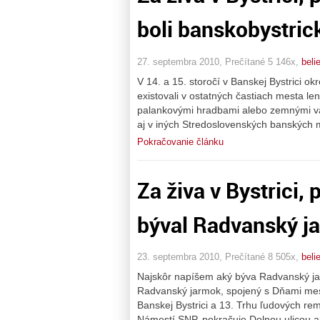
boli banskobystric
27. septembra 2010, Prečítané 5 146x,
beli
V 14. a 15. storočí v Banskej Bystrici
existovali v ostatných častiach mesta l
palankovými hradbami alebo zemnými v
aj v iných Stredoslovenských banských 
Pokračovanie článku
Za živa v Bystrici, 
býval Radvanský j
23. septembra 2010, Prečítané 8 505x,
beli
Najskôr napíšem aký býva Radvanský jarm
Radvanský jarmok, spojený s Dňami mesta 
Banskej Bystrici a 13. Trhu ľudových re
Námestí SNP, pokračuje Dolnou ulicou a