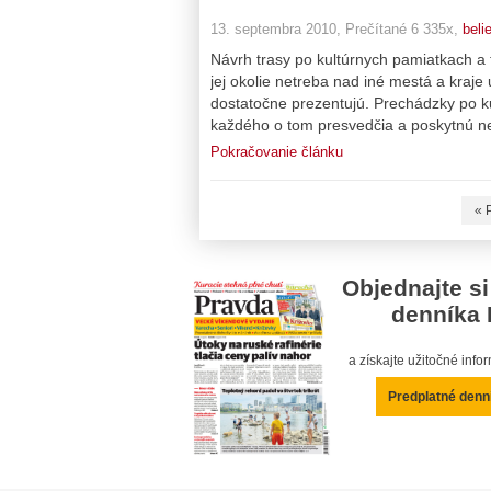
13. septembra 2010, Prečítané 6 335x,
beli
Návrh trasy po kultúrnych pamiatkach a t
jej okolie netreba nad iné mestá a kraj
dostatočne prezentujú. Prechádzky po k
každého o tom presvedčia a poskytnú ne
Pokračovanie článku
« 
Objednajte si
denníka 
a získajte užitočné inf
Predplatné denn