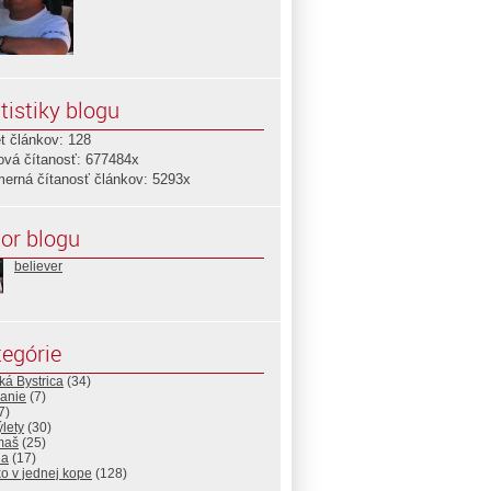
tistiky blogu
t článkov: 128
ová čítanosť: 677484x
merná čítanosť článkov: 5293x
or blogu
believer
egórie
á Bystrica
(34)
vanie
(7)
7)
ýlety
(30)
maš
(25)
ia
(17)
o v jednej kope
(128)