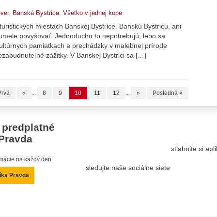
ever
,
Banská Bystrica
,
Všetko v jednej kope
uristických miestach Banskej Bystrice. Banskú Bystricu, ani
e umele povyšovať. Jednoducho to nepotrebujú, lebo sa
ultúrnych pamiatkach a prechádzky v malebnej prírode
zabudnuteľné zážitky. V Banskej Bystrici sa […]
Prvá
«
...
8
9
10
11
12
...
»
Posledná »
 predplatné
Pravda
stiahnite si ap
ormácie na každý deň
sledujte naše sociálne siete
íka Pravda