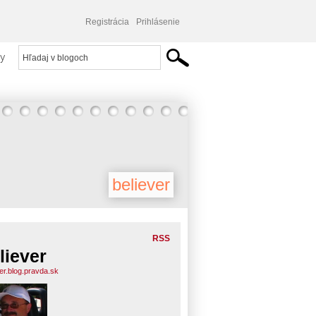
Registrácia
Prihlásenie
y
believer
RSS
liever
ver.blog.pravda.sk