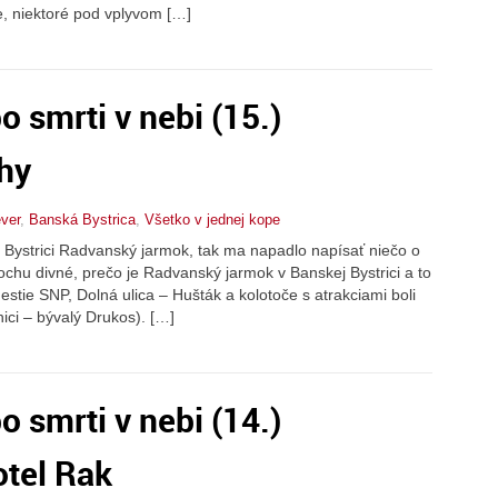
e, niektoré pod vplyvom […]
po smrti v nebi (15.)
hy
ever
,
Banská Bystrica
,
Všetko v jednej kope
 Bystrici Radvanský jarmok, tak ma napadlo napísať niečo o
rochu divné, prečo je Radvanský jarmok v Banskej Bystrici a to
stie SNP, Dolná ulica – Hušták a kolotoče s atrakciami boli
ci – bývalý Drukos). […]
po smrti v nebi (14.)
otel Rak