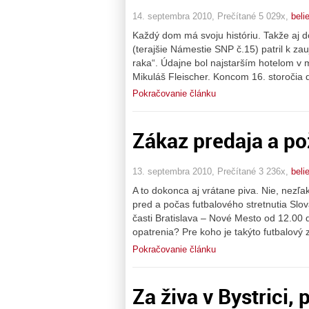
14. septembra 2010, Prečítané 5 029x,
beli
Každý dom má svoju históriu. Takže aj 
(terajšie Námestie SNP č.15) patril k z
raka“. Údajne bol najstarším hotelom v 
Mikuláš Fleischer. Koncom 16. storočia 
Pokračovanie článku
Zákaz predaja a pož
13. septembra 2010, Prečítané 3 236x,
beli
A to dokonca aj vrátane piva. Nie, nezľa
pred a počas futbalového stretnutia Slo
časti Bratislava – Nové Mesto od 12.00 d
opatrenia? Pre koho je takýto futbalový
Pokračovanie článku
Za živa v Bystrici, 