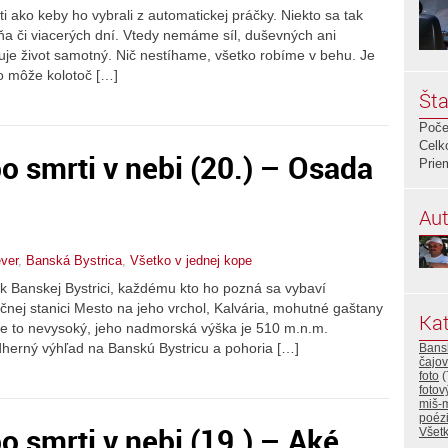
ti ako keby ho vybrali z automatickej práčky. Niekto sa tak
dňa či viacerých dní. Vtedy nemáme síl, duševných ani
uje život samotný. Nič nestíhame, všetko robíme v behu. Je
o môže kolotoč […]
Šta
Poče
Celk
 po smrti v nebi (20.) – Osada
Prie
Aut
ever
,
Banská Bystrica
,
Všetko v jednej kope
k Banskej Bystrici, každému kto ho pozná sa vybaví
čnej stanici Mesto na jeho vrchol, Kalvária, mohutné gaštany
Kat
je to nevysoký, jeho nadmorská výška je 510 m.n.m.
herný výhľad na Banskú Bystricu a pohoria […]
Bansk
čajo
foto
(
fotov
miš-
poéz
po smrti v nebi (19.) – Aké
Všetk