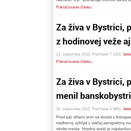
Pokračovanie článku
Za živa v Bystrici,
z hodinovej veže aj
21. septembra 2010, Prečítané 7 142x,
beli
Pokračovanie článku
Za živa v Bystrici, 
menil banskobystr
20. septembra 2010, Prečítané 4 986x,
beli
Pred pár dňami som sa dostal s fotoapa
nádherný výhľad z vtáčej perspektívy na 
okolie mesta. Hradný areál je najstaršo