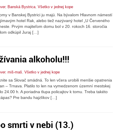
ever
,
Banská Bystrica
,
Všetko v jednej kope
domy v Banskej Bystrici ju majú. Na bývalom Hlavnom námestí
aujímavým hotel Rak, alebo tiež nazývaný hotel „U Červeného
meste. Prvým majiteľom domu bol v 20. rokoch 16. storočia
dom odkúpil Juraj […]
ívania alkoholu!!!
ever
,
miš-maš
,
Všetko v jednej kope
knite sa Slovač smädná. To len včera urobili menšie opatrenia
van – Trnava. Platilo to len na vymedzenom územní mestskej
o 24.00 h. A poriadna tlupa policajtov k tomu. Treba takéto
 zápas? Pre bandu hajzlíkov […]
po smrti v nebi (13.)