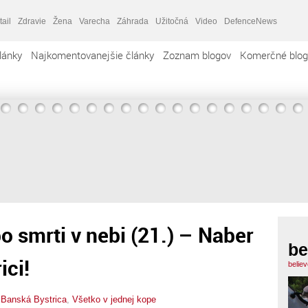
tail
Zdravie
Žena
Varecha
Záhrada
Užitočná
Video
DefenceNews
lánky
Najkomentovanejšie články
Zoznam blogov
Komerčné blog
po smrti v nebi (21.) – Naber
be
ici!
belie
,
Banská Bystrica
,
Všetko v jednej kope