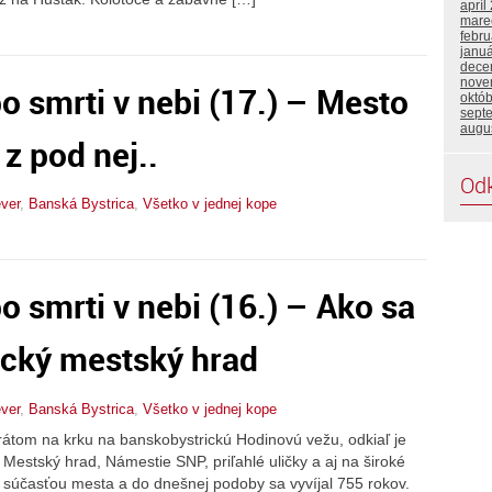
apríl
mare
febru
janu
dece
nove
 po smrti v nebi (17.) – Mesto
októ
sept
augu
 z pod nej..
Od
ever
,
Banská Bystrica
,
Všetko v jednej kope
po smrti v nebi (16.) – Ako sa
ický mestský hrad
ever
,
Banská Bystrica
,
Všetko v jednej kope
rátom na krku na banskobystrickú Hodinovú vežu, odkiaľ je
Mestský hrad, Námestie SNP, priľahlé uličky a aj na široké
u súčasťou mesta a do dnešnej podoby sa vyvíjal 755 rokov.