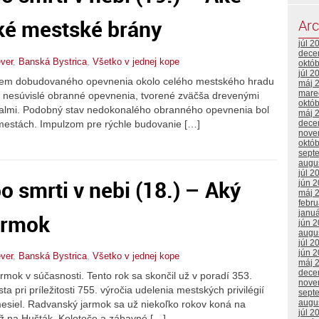
ké mestské brány
Arc
júl 2
dece
ever
,
Banská Bystrica
,
Všetko v jednej kope
októ
júl 2
 okrem dobudovaného opevnenia okolo celého mestského hradu
máj 
mare
en nesúvislé obranné opevnenia, tvorené zväčša drevenými
októ
almi. Podobný stav nedokonalého obranného opevnenia bol
máj 
mestách. Impulzom pre rýchle budovanie […]
dece
nove
októ
sept
augu
júl 2
po smrti v nebi (18.) – Aký
jún 
máj 
febr
janu
armok
jún 
augu
júl 2
jún 
ever
,
Banská Bystrica
,
Všetko v jednej kope
máj 
dece
ok v súčasnosti. Tento rok sa skončil už v poradí 353.
nove
pri príležitosti 755. výročia udelenia mestských privilégií
sept
augu
mesiel. Radvanský jarmok sa už niekoľko rokov koná na
júl 2
ž na Hušták. Kolotoče a zábavné […]