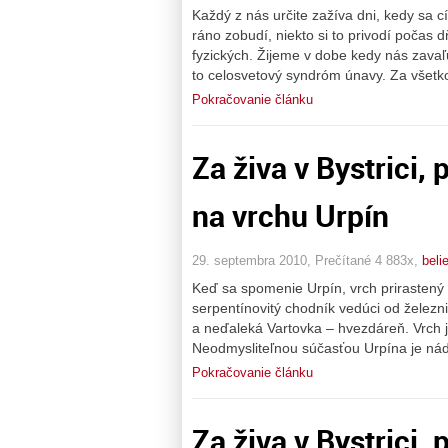
Každý z nás určite zažíva dni, kedy sa cí
ráno zobudí, niekto si to privodí počas 
fyzických. Žijeme v dobe kedy nás zavaľ
to celosvetový syndróm únavy. Za všetk
Pokračovanie článku
Za živa v Bystrici,
na vrchu Urpín
29. septembra 2010, Prečítané 4 883x,
beli
Keď sa spomenie Urpín, vrch prirastený 
serpentínovitý chodník vedúci od železni
a neďaleká Vartovka – hvezdáreň. Vrch 
Neodmysliteľnou súčasťou Urpína je nád
Pokračovanie článku
Za živa v Bystrici, 