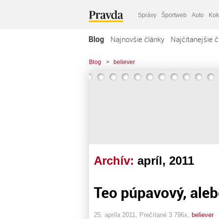
Správy
Športweb
Auto
Kok
Blog
Najnovšie články
Najčítanejšie č
Blog
>
believer
Archív:
apríl, 2011
Teo púpavový, aleb
25. apríla 2011, Prečítané 3 796x,
believer