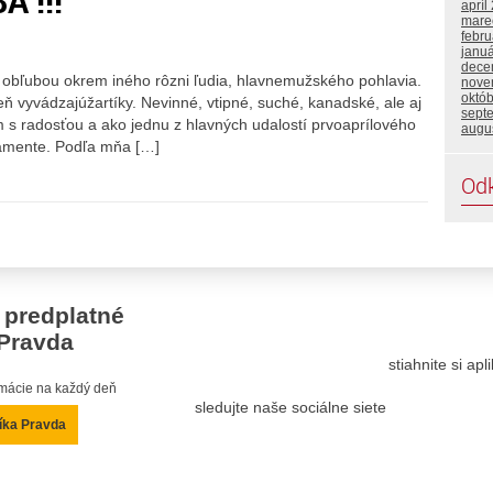
A !!!
apríl
mare
febru
janu
dece
s obľubou okrem iného rôzni ľudia, hlavnemužského pohlavia.
nove
októ
eň vyvádzajúžartíky. Nevinné, vtipné, suché, kanadské, ale aj
sept
 s radosťou a ako jednu z hlavných udalostí prvoaprílového
augu
lamente. Podľa mňa […]
Od
 predplatné
Pravda
stiahnite si ap
ormácie na každý deň
sledujte naše sociálne siete
íka Pravda