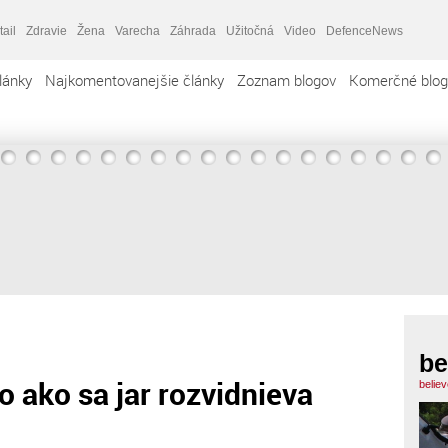
tail
Zdravie
Žena
Varecha
Záhrada
Užitočná
Video
DefenceNews
lánky
Najkomentovanejšie články
Zoznam blogov
Komerčné blog
be
o ako sa jar rozvidnieva
belie