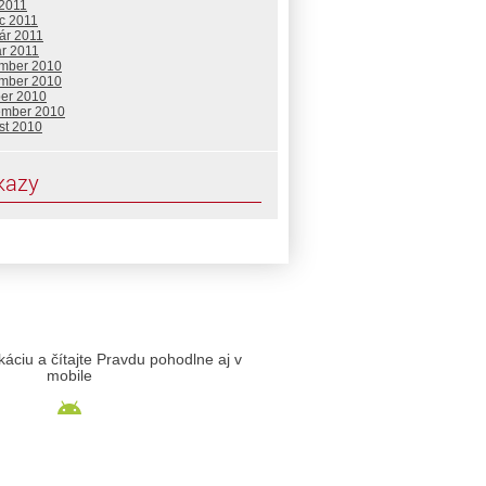
 2011
c 2011
ár 2011
ár 2011
mber 2010
mber 2010
ber 2010
ember 2010
st 2010
kazy
likáciu a čítajte Pravdu pohodlne aj v
mobile