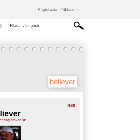
Registrácia
Prihlásenie
y
believer
RSS
liever
ver.blog.pravda.sk