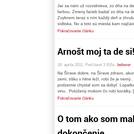
Jar sa nám už rozvidnieva, zo dňa na de
farbou. Zmeny farieb badať zo dňa na d
Zvyknem teraz s ním každý deň a zhruba
sídliska. No a toto sú miesta kam najčas
Pokračovanie článku
Arnošt moj ta de si
18. apríla 2011, Prečítané 3 815x,
believer
Na Šírave dobre, na Šírave zdravo, akurá
zemi, tíško v hline leží, robí že je nemý
podzemie chystal som sa dobyť. Lopatka
vinu.. Potúžený mokom čo robí korálky, 
Pokračovanie článku
O tom ako som mal 
dokončenie