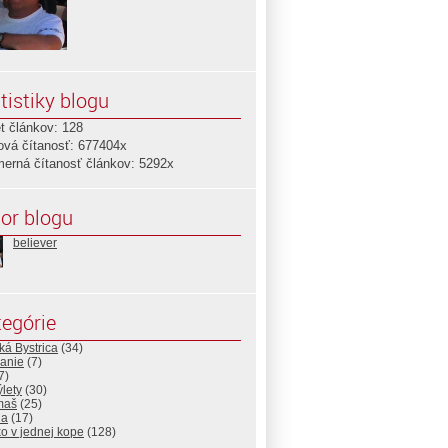
tistiky blogu
t článkov: 128
ová čítanosť: 677404x
merná čítanosť článkov: 5292x
or blogu
believer
egórie
á Bystrica
(34)
vanie
(7)
7)
ýlety
(30)
maš
(25)
ia
(17)
o v jednej kope
(128)