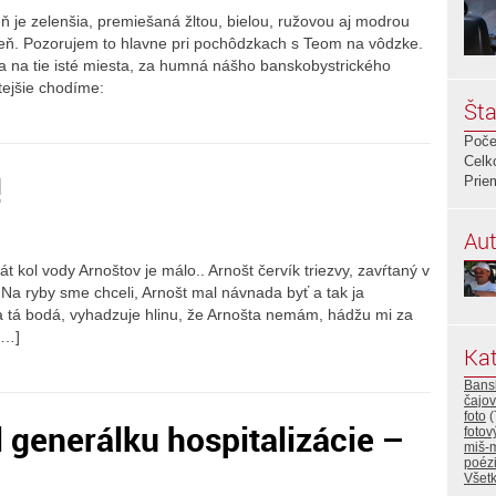
ň je zelenšia, premiešaná žltou, bielou, ružovou aj modrou
eň. Pozorujem to hlavne pri pochôdzkach s Teom na vôdzke.
 na tie isté miesta, za humná nášho banskobystrického
tejšie chodíme:
Šta
Poče
Celk
!
Prie
Aut
t kol vody Arnoštov je málo.. Arnošt červík triezvy, zavŕtaný v
.. Na ryby sme chceli, Arnošt mal návnada byť a tak ja
 tá bodá, vyhadzuje hlinu, že Arnošta nemám, hádžu mi za
[…]
Kat
Bansk
čajo
foto
(
generálku hospitalizácie –
fotov
miš-
poéz
Všetk