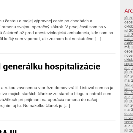
Arc
júl 2
u časťou o mojej výpravnej ceste po chodbách a
dece
 ramenu svojmu operačný zákrok. V prvej časti som sa v
októ
júl 2
ckú čakáreň až pred anesteziologickú ambulanciu, kde som sa
máj 
il koľký som v poradí, ale zoznam bol neskutočne […]
mare
októ
máj 
dece
nove
októ
generálku hospitalizácie
sept
augu
júl 2
jún 
máj 
febr
a rukou zavesenou v ortéze domov vrátil. Listoval som sa ja
janu
jún 
híve mojich starších článkov zo starého blogu a natrafil som
augu
 zážitkoch pri prijímaní na operáciu ramena do našej
júl 2
ejním aj tu. No nakoľko článok je […]
jún 
máj 
dece
nove
sept
augu
júl 2