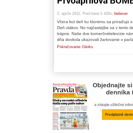
Prvoaprílová BOMB
2. apríla 2011, Prečítané 5 430x,
believer
Včera bol deň ku ktorému sa priraďujú 
Deň vtákov. No najčastejšie sa v tento d
trápne. Naše dve komerčnételevízie nám
dňa dookola ukazovali žartovanie v par
Pokračovanie článku
Objednajte si
denníka 
a získajte užitočné inf
Predplatné denn