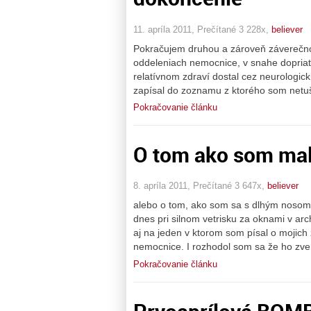
11. apríla 2011, Prečítané 3 228x,
believer
Pokračujem druhou a zároveň záverečno
oddeleniach nemocnice, v snahe dopriať
relatívnom zdraví dostal cez neurologi
zapísal do zoznamu z ktorého som netuš
Pokračovanie článku
O tom ako som mal 
8. apríla 2011, Prečítané 3 647x,
believer
alebo o tom, ako som sa s dlhým nosom 
dnes pri silnom vetrisku za oknami v arc
aj na jeden v ktorom som písal o mojich
nemocnice. I rozhodol som sa že ho zver
Pokračovanie článku