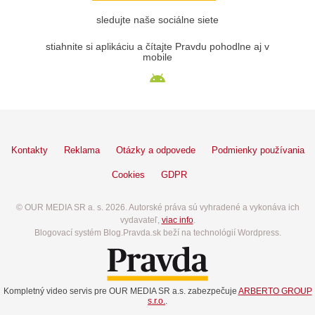
sledujte naše sociálne siete
stiahnite si aplikáciu a čítajte Pravdu pohodlne aj v
mobile
Kontakty
Reklama
Otázky a odpovede
Podmienky používania
Cookies
GDPR
© OUR MEDIA SR a. s. 2026. Autorské práva sú vyhradené a vykonáva ich
vydavateľ,
viac info
.
Blogovací systém Blog.Pravda.sk beží na technológií Wordpress.
Kompletný video servis pre OUR MEDIA SR a.s. zabezpečuje
ARBERTO GROUP
s.r.o.
.