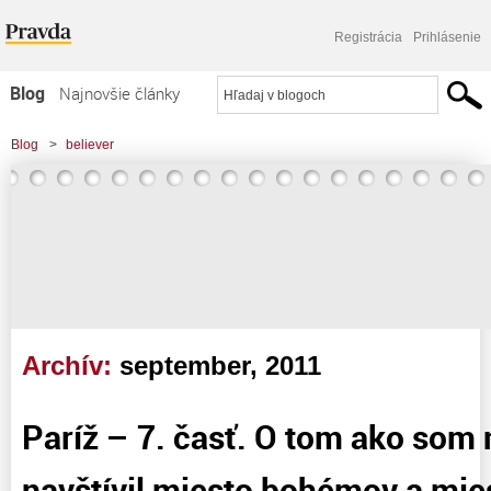
Registrácia
Prihlásenie
Blog
Najnovšie články
Najčítanejšie články
Blog
>
believer
Najkomentovanejšie články
Zoznam blogov
Komerčné blogy
Archív:
september, 2011
Paríž – 7. časť. O tom ako som n
navštívil miesto bohémov a mi