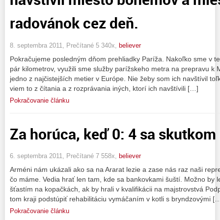
radovánok cez deň.
8. septembra 2011, Prečítané 5 340x,
believer
Pokračujeme posledným dňom prehliadky Paríža. Nakoľko sme v te
pár kilometrov, využili sme služby parížskeho metra na prepravu k 
jedno z najčistejších metier v Európe. Nie žeby som ich navštívil t
viem to z čítania a z rozprávania iných, ktorí ich navštívili […]
Pokračovanie článku
Za horúca, keď 0: 4 sa skutkom 
6. septembra 2011, Prečítané 7 558x,
believer
Arméni nám ukázali ako sa na Ararat lezie a zase nás raz naši repre
čo máme. Vedia hrať len tam, kde sa bankovkami šuští. Možno by l
šťastím na kopačkách, ak by hrali v kvalifikácii na majstrovstvá Pod
tom kraji podstúpiť rehabilitáciu vymáčaním v kotli s bryndzovými [
Pokračovanie článku