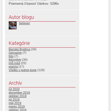
Priemerná čítanosť článkov: 5296x
Autor blogu
believer
Kategórie
Banská Bystrica
(34)
čajovanie
(7)
foto
(7)
fotovýlety
(30)
miš-maš
(25)
poézia
(17)
Všetko v jednej kope
(128)
Archív
júl 2020
december 2019
október 2019
júl 2019
máj 2019
marec 2019
október 2018