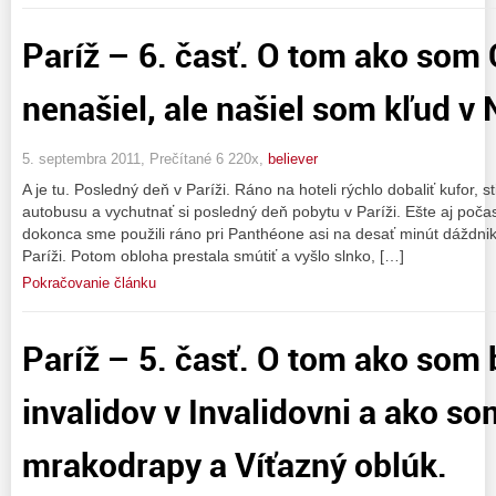
Paríž – 6. časť. O tom ako so
nenašiel, ale našiel som kľud v
5. septembra 2011, Prečítané 6 220x,
believer
A je tu. Posledný deň v Paríži. Ráno na hoteli rýchlo dobaliť kufor, s
autobusu a vychutnať si posledný deň pobytu v Paríži. Ešte aj počas
dokonca sme použili ráno pri Panthéone asi na desať minút dáždniky
Paríži. Potom obloha prestala smútiť a vyšlo slnko, […]
Pokračovanie článku
Paríž – 5. časť. O tom ako som 
invalidov v Invalidovni a ako so
mrakodrapy a Víťazný oblúk.