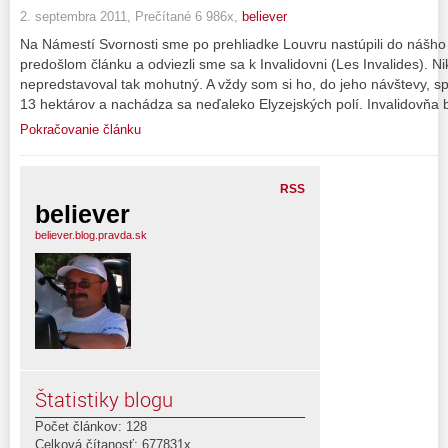
2. septembra 2011, Prečítané 6 986x,
believer
Na Námestí Svornosti sme po prehliadke Louvru nastúpili do nášho
predošlom článku a odviezli sme sa k Invalidovni (Les Invalides). 
nepredstavoval tak mohutný. A vždy som si ho, do jeho návštevy, spá
13 hektárov a nachádza sa neďaleko Elyzejských polí. Invalidovňa 
Pokračovanie článku
RSS
believer
believer.blog.pravda.sk
Štatistiky blogu
Počet článkov: 128
Celková čítanosť: 677831x