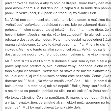
privandrované sviatky a aby to bolo pestrejšie, skoro každý deň m
pred dvomi dňami 6.3. bol deň jódu a zajtra 9.3. to bude deň pani
paniku z Veľkej noci, z kúpačiek a trochu aj zo sviatku žien.
Na Veľkú noc som musel ako dieťa hanblivé s tatom, s mužskou čas
„voňajúcou“ voňavkou obchádzať rodinu, kde po vykonaní rituálu obl
pohostení nielen stravou, ale aj tekutým. Spomínam, ako dieťa, že 
hovorili tatovi: „Nech si len dá, však len za jeden!“ No ale rodina bo
odrazu o dosť viac ako jeden. Potom tato dostal na poslednej štácii
mama vyhubované, že ako to dával pozor na mňa. Mne v tú chvíľu pr
inokedy. Ale nie o tomto sviatku som chcel písať. Veľká noc sa len bl
dosť aj po iné noci v roku. S pribúdajúcim vekom ich je však menej 
MDŽ som si ctil a vážil a ctím si dodnes aj keď som vyššie písal o p
práve príjemné predstavy, ako niektoré ženy poobede, alebo večer
toho svojho vinšovníka. Nezriedka sa stávalo že miesto blahoželania 
sa udial cirkus, aj keď cirkusová sezóna ešte nezačala. Žena: „Ako 
doteraz bol!?“ Muž: „Na všetko musíš vrčať! Aha …hik… ja som ti do
bola krásna… a tebe sa aj tak nič nepáči!“ Boli aj ženy, ktoré boli v
a nezriedka sa ponúkol pohľad na ulici, na cik cak idúcu ženu nesúc
Ale teraz vážnejšie. Čo si ja pamätám, 8. marec je od nepamäti (s čí
a vrtáci) sviatok žien. Je smutné ak si niektorí muži spomenú na to,
jeden deň. Muž by mal uctievať ženu každý deň.