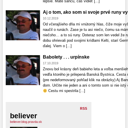
lepšie. Máte šancu, čas vidieť [...]
Aj o tom, ako som si svoje prvé runy vy
10.12.2019
Od včerajšieho dňa mi vnútorný hlas, čiže moje vy
naučil o runách. Zase je tu asi niečo, čomu sa mám
niečoho… a to sú runy. Doteraz som len vedel že ru
dobu ohrievali pod svojimi krídlami Kelti, starí Germ
ďalej. Viem o [...]
Babolety . . . urpínske
17.10.2019
Znovu bol krásny deň babieho leta a voľba menšieh
vedľa ktorého je prilepená Banská Bystrica. Cesta
(pre nedeformovaný pohľad klik na obrázky) Aj Ban
dom. Určite nie jeden a ani o tomto som si nie istý
Cestu mi spestrila [...]
RSS
believer
believer.blog.pravda.sk