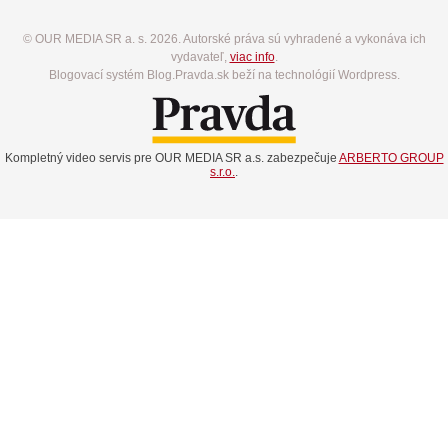
© OUR MEDIA SR a. s. 2026. Autorské práva sú vyhradené a vykonáva ich
vydavateľ,
viac info
.
Blogovací systém Blog.Pravda.sk beží na technológií Wordpress.
Kompletný video servis pre OUR MEDIA SR a.s. zabezpečuje
ARBERTO GROUP
s.r.o.
.