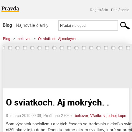
Registrácia
Prihlásenie
Blog
Najnovšie články
Najčítanejšie články
Blog
>
believer
>
O sviatkoch. Aj mokrých. .
Najkomentovanejšie články
Zoznam blogov
Komerčné blogy
O sviatkoch. Aj mokrých. .
8. marca 2019 09:39
, Prečítané 2 620x,
believer
,
Všetko v jednej kope
Som výrastok socializmu a v tých časoch sa tradovalo niekoľko svi
nižší ako v tejto dobe. Dnes tu máme okrem sviatkov, ktoré sa prenie