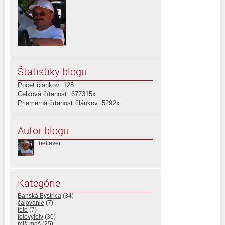
Štatistiky blogu
Počet článkov: 128
Celková čítanosť: 677315x
Priemerná čítanosť článkov: 5292x
Autor blogu
believer
Kategórie
Banská Bystrica
(34)
čajovanie
(7)
foto
(7)
fotovýlety
(30)
miš-maš
(25)