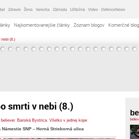
tail
Zdravie
Žena
Varecha
Záhrada
Užitočná
Video
DefenceNews
lánky
Najkomentovanejšie články
Zoznam blogov
Komerčné blog
 nebi (8.)
po smrti v nebi (8.)
be
belie
,
believer
,
Banská Bystrica
,
Všetko v jednej kope
na Námestie SNP – Horná Strieborná ulica