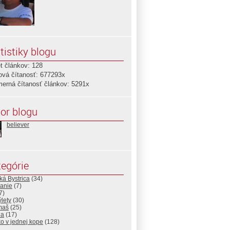
tistiky blogu
t článkov: 128
ová čítanosť: 677293x
merná čítanosť článkov: 5291x
or blogu
believer
egórie
á Bystrica
(34)
vanie
(7)
7)
ýlety
(30)
maš
(25)
ia
(17)
o v jednej kope
(128)