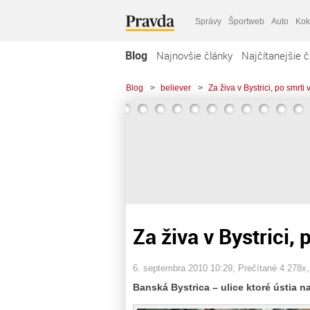
Správy
Športweb
Auto
Kok
Blog
Najnovšie články
Najčítanejšie č
Blog
>
believer
>
Za živa v Bystrici, po smrti v
Za živa v Bystrici, 
6. septembra 2010 10:29
, Prečítané 4 278x
Banská Bystrica – ulice ktoré ústia 