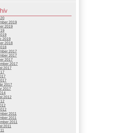
hív
020
mber 2019
ber 2019
019
2019
c 2019
ber 2018
2018
mber 2017
mber 2017
ber 2017
ember 2017
st 2017
017
2017
2017
uár 2017
ár 2017
2014
st 2012
012
2012
2012
mber 2011
mber 2011
ember 2011
st 2011
011