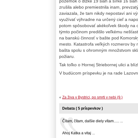
pozemok o dĺžke 19 siah a šírke 16 sia
zrušila alebo premiestnila inam, prevz
zaviazala, že tam nikdy nepostaví ani 
využívať výhradne na určený cieľ a nap
potom spôsobovať akékoľvek škody na o
týmto počinom predišlo veľkému nešťast
na banskú činnosť v bašte pod Komorsk
mesto. Katastrofa veľkých rozmerov by n
bašta spolu s ohromným množstvom skl
požiaru.
Tak toľko o Hornej Striebornej ulici a bl
V budúcom príspevku je na rade Lazovná
«
Za živa v Bystrici, po smrti v nebi (9.)
Debata ( 5 príspevkov )
Čítam, čítam, dalšie diely vítam...... ...
Ahoj Katka a vitaj ...