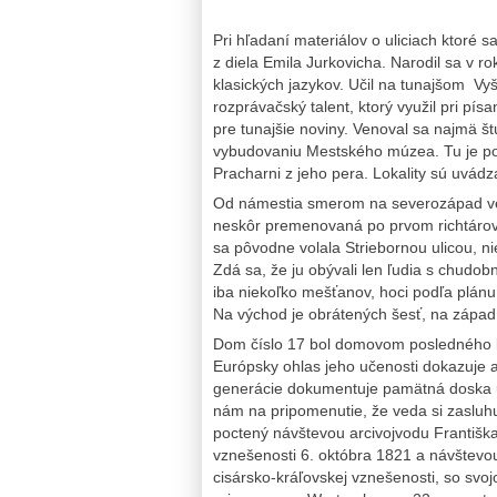
Pri hľadaní materiálov o uliciach ktoré
z diela Emila Jurkovicha. Narodil sa v r
klasických jazykov. Učil na tunajšom V
rozprávačský talent, ktorý využil pri pís
pre tunajšie noviny. Venoval sa najmä štú
vybudovaniu Mestského múzea. Tu je popis
Pracharni z jeho pera. Lokality sú uvádz
Od námestia smerom na severozápad vedi
neskôr premenovaná po prvom richtárov
sa pôvodne volala Striebornou ulicou, ni
Zdá sa, že ju obývali len ľudia s chudob
iba niekoľko mešťanov, hoci podľa plánu
Na východ je obrátených šesť, na zápa
Dom číslo 17 bol domovom posledného ba
Európsky ohlas jeho učenosti dokazuje a
generácie dokumentuje pamätná doska u
nám na pripomenutie, že veda si zasluh
poctený návštevou arcivojvodu Františka
vznešenosti 6. októbra 1821 a návštevou
cisársko-kráľovskej vznešenosti, so sv