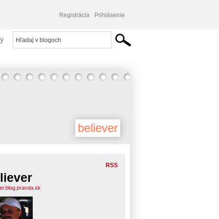
Registrácia
Prihlásenie
y
believer
RSS
liever
ver.blog.pravda.sk