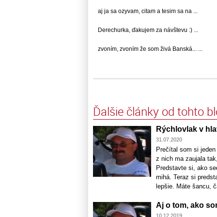
aj ja sa ozyvam, citam a tesim sa na ...
Derechurka, ďakujem za návštevu :) ...
zvoním, zvoním že som živá Banská... ...
Ďalšie články od tohto b
Rýchlovlak v hl
31.07.2020
Prečítal som si jeden
z nich ma zaujala tak
Predstavte si, ako se
mihá. Teraz si predst
lepšie. Máte šancu, ča
Aj o tom, ako so
10.12.2019