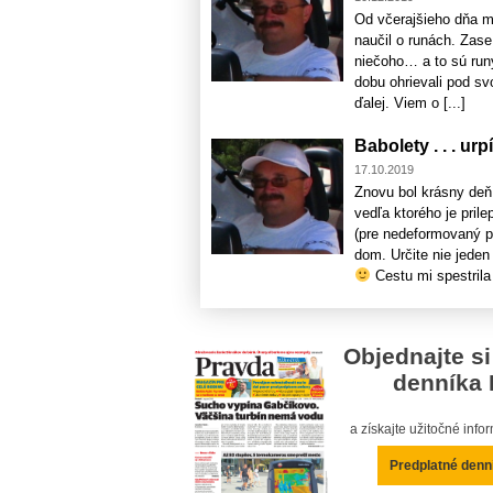
Od včerajšieho dňa mi
naučil o runách. Zase
niečoho… a to sú runy
dobu ohrievali pod svo
ďalej. Viem o [...]
Babolety . . . ur
17.10.2019
Znovu bol krásny deň
vedľa ktorého je pri
(pre nedeformovaný po
dom. Určite nie jeden
Cestu mi spestrila [
Objednajte si
denníka 
a získajte užitočné inf
Predplatné denn