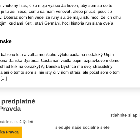
 vnútorný hlas, čiže moje vyššie Ja hovorí, aby som sa čo to
 je tu asi niečo, čomu sa mám venovať, alebo priučiť, poučiť z
. Doteraz som len vedel že runy sú, že majú istú moc, že ich dlhú
jimi krídlami Kelti, starí Germáni, hoci história rún siaha oveľa
pínske
 babieho leta a voľba menšieho výletu padla na neďaleký Urpín
lepená Banská Bystrica. Cesta naň viedla popri rozprávkovom dome.
hľad klik na obrázky) Aj Banská Bystrica má svoj strašidelný
 a ani o tomto som si nie istý či v ňom straší, ale počul som o tom
...]
 predplatné
Pravda
stiahnite si ap
ormácie na každý deň
sledujte naše sociálne siete
íka Pravda