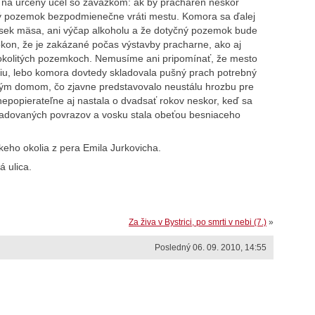
h na určený účel so záväzkom: ak by pracháreň neskôr
atý pozemok bezpodmienečne vráti mestu. Komora sa ďalej
výsek mäsa, ani výčap alkoholu a že dotyčný pozemok bude
okon, že je zakázané počas výstavby pracharne, ako aj
kolitých pozemkoch. Nemusíme ani pripomínať, že mesto
iu, lebo komora dovtedy skladovala pušný prach potrebný
ým domom, čo zjavne predstavovalo neustálu hrozbu pre
epopierateľne aj nastala o dvadsať rokov neskor, keď sa
adovaných povrazov a vosku stala obeťou besniaceho
ízkeho okolia z pera Emila Jurkovicha.
 ulica.
Za živa v Bystrici, po smrti v nebi (7.)
»
Posledný 06. 09. 2010, 14:55