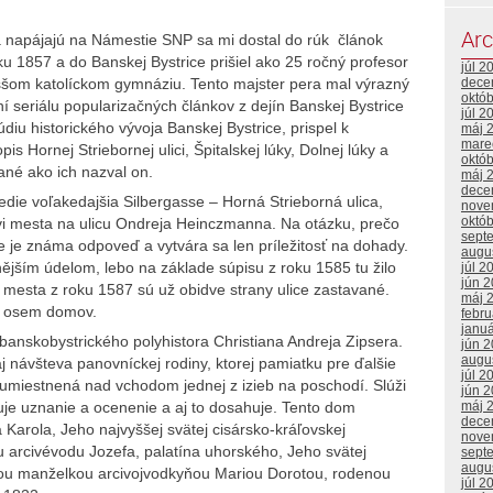
Arc
 sa napájajú na Námestie SNP sa mi dostal do rúk článok
oku 1857 a do Banskej Bystrice prišiel ako 25 ročný profesor
júl 2
yššom katolíckom gymnáziu. Tento majster pera mal výrazný
dece
októ
aní seriálu popularizačných článkov z dejín Banskej Bystrice
júl 2
diu historického vývoja Banskej Bystrice, prispel k
máj 
mare
 Hornej Striebornej ulici, Špitalskej lúky, Dolnej lúky a
októ
ané ako ich nazval on.
máj 
dece
e voľakedajšia Silbergasse – Horná Strieborná ulica,
nove
októ
i mesta na ulicu Ondreja Heinczmanna. Na otázku, prečo
sept
e je známa odpoveď a vytvára sa len príležitosť na dohady.
augu
nějším údelom, lebo na základe súpisu z roku 1585 tu žilo
júl 2
jún 
 mesta z roku 1587 sú už obidve strany ulice zastavané.
máj 
d osem domov.
febr
janu
nskobystrického polyhistora Christiana Andreja Zipsera.
jún 
augu
j návšteva panovníckej rodiny, ktorej pamiatku pre ďalšie
júl 2
miestnená nad vchodom jednej z izieb na poschodí. Slúži
jún 
máj 
uje uznanie a ocenenie a aj to dosahuje. Tento dom
dece
 Karola, Jeho najvyššej svätej cisársko-kráľovskej
nove
 arcivévodu Jozefa, palatína uhorského, Jeho svätej
sept
augu
ojou manželkou arcivojvodkyňou Mariou Dorotou, rodenou
júl 2