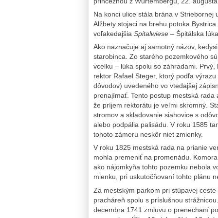
princeznou z Wurtembergu, 22. augusta
Na konci ulice stála brána v Striebornej
Alžbety stojaci na brehu potoka Bystrica
voľakedajšia
Spitalwiese
– Špitálska lú
Ako naznačuje aj samotný názov, kedysi
starobinca. Zo starého pozemkového súp
vcelku – lúka spolu so záhradami. Prvý,
rektor Rafael Steger, ktorý podľa výrazu
dôvodov) uvedeného vo vtedajšej zápisni
prenajímať. Tento postup mestská rada 
že príjem rektorátu je veľmi skromný. 
stromov a skladovanie siahovice s odôv
alebo podpália palisádu. V roku 1585 ta
tohoto zámeru neskôr niet zmienky.
V roku 1825 mestská rada na prianie ver
mohla premeniť na promenádu. Komora p
ako nájomkyňa tohto pozemku nebola vo
mienku, pri uskutočňovaní tohto plánu n
Za mestským parkom pri stúpavej ceste 
pracháreň spolu s príslušnou strážnico
decembra 1741 zmluvu o prenechaní po