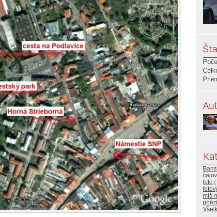
Šta
Poče
Celk
Prie
Aut
Kat
Bansk
čajo
foto
(
fotov
miš-
poéz
Všetk