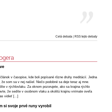
Celá debata
|
RSS tejto debaty
logera
ave
 článok v časopise, kde boli popísané rôzne druhy meditácií. Jedna
, že som sa v nej našiel. Niečo podobné sa deje teraz aj mne.
díte v rýchlovlaku. Za oknom pozorujete, ako sa krajina rýchlo
avte, že sedíte v osobnom vlaku a okolitú krajinu vnímate oveľa
s vidieť [...]
m si svoje prvé runy vyrobil