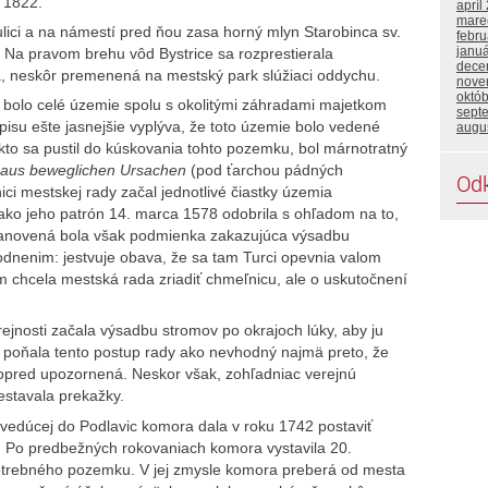
 1822.
apríl
mare
 ulici a na námestí pred ňou zasa horný mlyn Starobinca sv.
febru
janu
. Na pravom brehu vôd Bystrice sa rozprestierala
dece
ka, neskôr premenená na mestský park slúžiaci oddychu.
nove
októ
 bolo celé územie spolu s okolitými záhradami majetkom
sept
isu ešte jasnejšie vyplýva, že toto územie bolo vedené
augu
 kto sa pustil do kúskovania tohto pozemku, bol márnotratný
aus beweglichen Ursachen
(pod ťarchou pádných
Od
ci mestskej rady začal jednotlivé čiastky územia
ako jeho patrón 14. marca 1578 odobrila s ohľadom na to,
Stanovená bola však podmienka zakazujúca výsadbu
odnenim: jestvuje obava, že sa tam Turci opevnia valom
m chcela mestská rada zriadiť chmeľnicu, ale o uskutočnení
ejnosti začala výsadbu stromov po okrajoch lúky, aby ju
oňala tento postup rady ako nevhodný najmä preto, že
pred upozornená. Neskor však, zohľadniac verejnú
estavala prekažky.
vedúcej do Podlavic komora dala v roku 1742 postaviť
u. Po predbežných rokovaniach komora vystavila 20.
trebného pozemku. V jej zmysle komora preberá od mesta